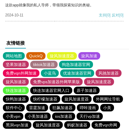
这款app就像我的私人导师，带领我探索知识的奥秘。
2024-10-11
支持
[0]
反对
[0]
友情链接
网站地图
QuickQ
旋风加速度器
旋风加速
坚果加速器
tiktok加速器
狗急加速器官网
免费vqn外网加速
小蓝鸟
优途加速器官网
风驰加速器
旋风加速器
免费vps加速器外网苹果版
旋风加速度器
快连加速器
快连加速器官网入口
原子加速器
快鸭加速器
快柠檬加速器
旋风加速度器
外网网址导航
软件中心
雷霆加速
狂飙加速器
哔咔漫画
小美
小美vpn
小美加速器
ios加速器
天行vp加速
黑洞vqn加速
旋风加速度器
蚂蚁加速器
免费vqn外网