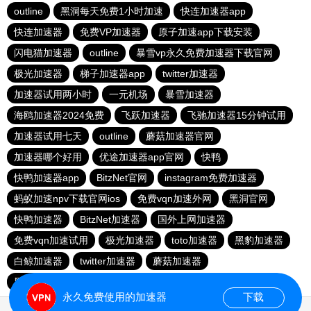
outline
黑洞每天免费1小时加速
快连加速器app
快连加速器
免费VP加速器
原子加速app下载安装
闪电猫加速器
outline
暴雪vp永久免费加速器下载官网
极光加速器
梯子加速器app
twitter加速器
加速器试用两小时
一元机场
暴雪加速器
海鸥加速器2024免费
飞跃加速器
飞驰加速器15分钟试用
加速器试用七天
outline
蘑菇加速器官网
加速器哪个好用
优途加速器app官网
快鸭
快鸭加速器app
BitzNet官网
instagram免费加速器
蚂蚁加速npv下载官网ios
免费vqn加速外网
黑洞官网
快鸭加速器
BitzNet加速器
国外上网加速器
免费vqn加速试用
极光加速器
toto加速器
黑豹加速器
白鲸加速器
twitter加速器
蘑菇加速器
黑洞海外npv加速梯子
雷霆加器速
永久免费使用的加速器
下载