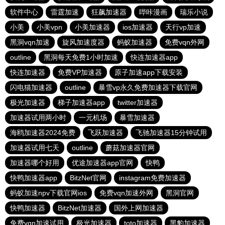
软件中心
雷霆加速
狂飙加速器
哔咔漫画
瑞乐小说
小美
小美vpn
小美加速器
ios加速器
天行vp加速
黑洞vqn加速
旋风加速度器
蚂蚁加速器
免费vqn外网
outline
黑洞每天免费1小时加速
快连加速器app
快连加速器
免费VP加速器
原子加速app下载安装
闪电猫加速器
outline
暴雪vp永久免费加速器下载官网
极光加速器
梯子加速器app
twitter加速器
加速器试用两小时
一元机场
暴雪加速器
海鸥加速器2024免费
飞跃加速器
飞驰加速器15分钟试用
加速器试用七天
outline
蘑菇加速器官网
加速器哪个好用
优途加速器app官网
快鸭
快鸭加速器app
BitzNet官网
instagram免费加速器
蚂蚁加速npv下载官网ios
免费vqn加速外网
黑洞官网
快鸭加速器
BitzNet加速器
国外上网加速器
免费vqn加速试用
极光加速器
toto加速器
黑豹加速器