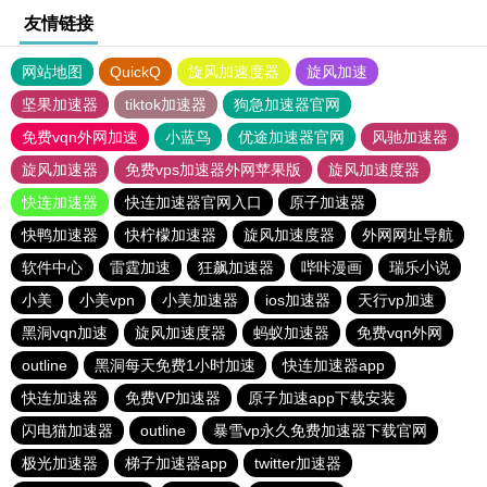
友情链接
网站地图
QuickQ
旋风加速度器
旋风加速
坚果加速器
tiktok加速器
狗急加速器官网
免费vqn外网加速
小蓝鸟
优途加速器官网
风驰加速器
旋风加速器
免费vps加速器外网苹果版
旋风加速度器
快连加速器
快连加速器官网入口
原子加速器
快鸭加速器
快柠檬加速器
旋风加速度器
外网网址导航
软件中心
雷霆加速
狂飙加速器
哔咔漫画
瑞乐小说
小美
小美vpn
小美加速器
ios加速器
天行vp加速
黑洞vqn加速
旋风加速度器
蚂蚁加速器
免费vqn外网
outline
黑洞每天免费1小时加速
快连加速器app
快连加速器
免费VP加速器
原子加速app下载安装
闪电猫加速器
outline
暴雪vp永久免费加速器下载官网
极光加速器
梯子加速器app
twitter加速器