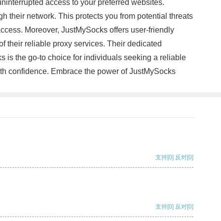
ninterrupted access to your preferred websites.
h their network. This protects you from potential threats
access. Moreover, JustMySocks offers user-friendly
f their reliable proxy services. Their dedicated
 is the go-to choice for individuals seeking a reliable
with confidence. Embrace the power of JustMySocks
支持
[0]
反对
[0]
支持
[0]
反对
[0]