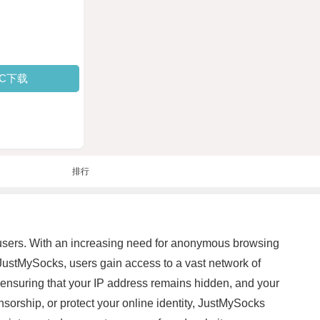
PC下载
排行
s users. With an increasing need for anonymous browsing
 JustMySocks, users gain access to a vast network of
, ensuring that your IP address remains hidden, and your
nsorship, or protect your online identity, JustMySocks