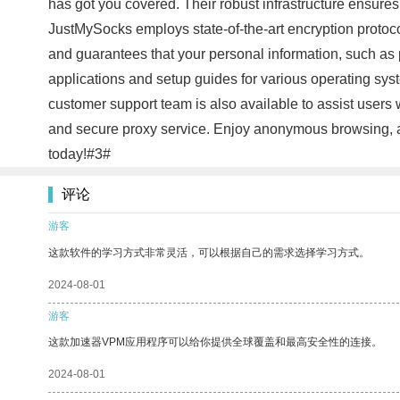
has got you covered. Their robust infrastructure ensure
JustMySocks employs state-of-the-art encryption protocol
and guarantees that your personal information, such as 
applications and setup guides for various operating syst
customer support team is also available to assist users w
and secure proxy service. Enjoy anonymous browsing, a
today!#3#
评论
游客
这款软件的学习方式非常灵活，可以根据自己的需求选择学习方式。
2024-08-01
游客
这款加速器VPM应用程序可以给你提供全球覆盖和最高安全性的连接。
2024-08-01