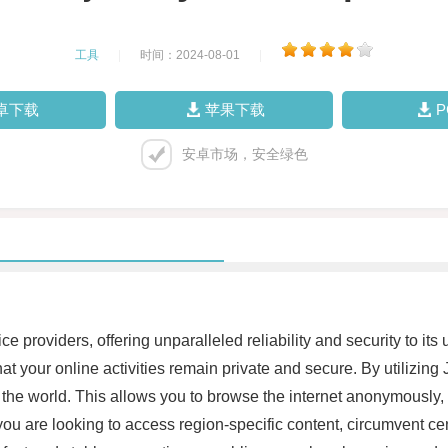
工具
|
时间：2024-08-01
|
卓下载
苹果下载
安卓市场，安全绿色
providers, offering unparalleled reliability and security to it
t your online activities remain private and secure. By utilizing
d the world. This allows you to browse the internet anonymously
you are looking to access region-specific content, circumvent ce