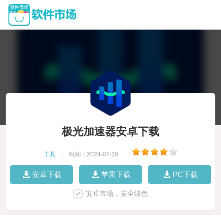
极光加速器安卓下载
工具
|
时间：2024-07-28
|
安卓下载
苹果下载
PC下载
安卓市场，安全绿色