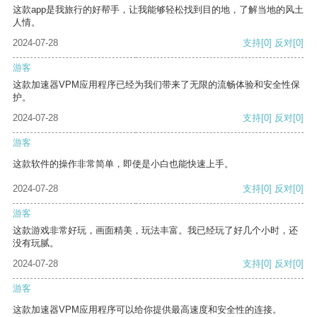
这款app是我旅行的好帮手，让我能够轻松找到目的地，了解当地的风土
人情。
2024-07-28
支持
[0]
反对
[0]
游客
这款加速器VPM应用程序已经为我们带来了无限的流畅体验和安全性保
护。
2024-07-28
支持
[0]
反对
[0]
游客
这款软件的操作非常简单，即使是小白也能快速上手。
2024-07-28
支持
[0]
反对
[0]
游客
这款游戏非常好玩，画面精美，玩法丰富。我已经玩了好几个小时，还
没有玩腻。
2024-07-28
支持
[0]
反对
[0]
游客
这款加速器VPM应用程序可以给你提供最高速度和安全性的连接。