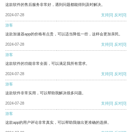
这款软件的售后服务非常好，遇到问题都能得到及时解决。
2024-07-28
支持
[0]
反对
[0]
游客
这款加速器app的价格有点贵，可以适当降低一些，这样会更加亲民。
2024-07-28
支持
[0]
反对
[0]
游客
这款软件的功能非常全面，可以满足我所有需求。
2024-07-28
支持
[0]
反对
[0]
游客
这款软件非常实用，可以帮助我解决很多问题。
2024-07-28
支持
[0]
反对
[0]
游客
这款app的用户评论非常真实，可以帮助我做出更准确的选择。