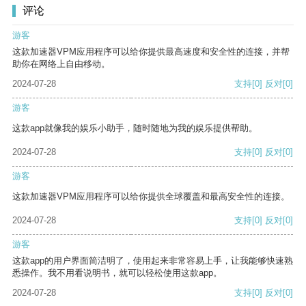
评论
游客
这款加速器VPM应用程序可以给你提供最高速度和安全性的连接，并帮
助你在网络上自由移动。
2024-07-28
支持
[0]
反对
[0]
游客
这款app就像我的娱乐小助手，随时随地为我的娱乐提供帮助。
2024-07-28
支持
[0]
反对
[0]
游客
这款加速器VPM应用程序可以给你提供全球覆盖和最高安全性的连接。
2024-07-28
支持
[0]
反对
[0]
游客
这款app的用户界面简洁明了，使用起来非常容易上手，让我能够快速熟
悉操作。我不用看说明书，就可以轻松使用这款app。
2024-07-28
支持
[0]
反对
[0]